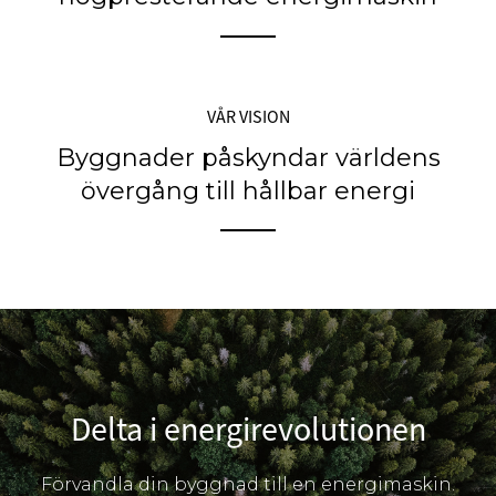
VÅR VISION
Byggnader påskyndar världens
övergång till hållbar energi
Delta i energirevolutionen
Förvandla din byggnad till en energimaskin.