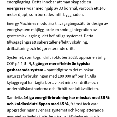
energilagring. Detta innebar att man skapade en
energireservoar med hjälp av 33 borrhål, vart och ett 140
meter djupt, som borrades intill byggnaden.
Energy Machines modulära tillvägagångssätt för design av
energisystem möjliggjorde en smidig integration av
geotermisk lagring i det befintliga systemet. Detta
tillvägagångssätt säkerställer effektiv skalning,
driftsättning och högpresterande drift.
Systemet, som togs i drift i oktober 2023, uppnår en årlig
COP på 4,
5–4,8 gånger mer effektiv än typiska
gasbaserade system –
samtidigt som det minskar
naturgasförbrukningen med 180 000 m³ per år. Alla
kylaggregat har tagits bort, vilket minskar drifts- och
underhållskostnaderna och förbättrar luftkvaliteten.
Sandviks
årliga energiförbrukning har minskat med 35 %
och koldioxidutsläppen med 45 %
, främst tack vare
uppgraderingar av energisystemet och kompletterande
energieffektivitetsåtgärder såsom LED-belysning och