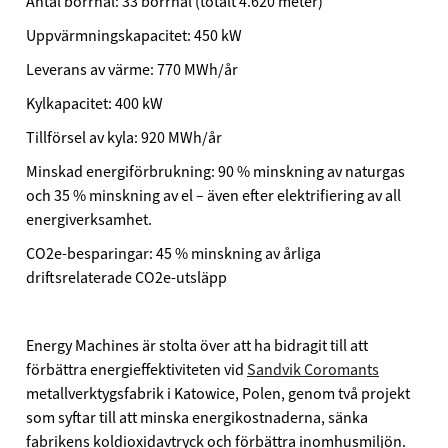
Antal borrhål: 33 borrhål (totalt 4.620 meter)
Uppvärmningskapacitet: 450 kW
Leverans av värme: 770 MWh/år
Kylkapacitet: 400 kW
Tillförsel av kyla: 920 MWh/år
Minskad energiförbrukning: 90 % minskning av naturgas
och 35 % minskning av el – även efter elektrifiering av all
energiverksamhet.
CO2e-besparingar: 45 % minskning av årliga
driftsrelaterade CO2e-utsläpp
Energy Machines är stolta över att ha bidragit till att
förbättra energieffektiviteten vid
Sandvik Coromants
metallverktygsfabrik i Katowice, Polen, genom två projekt
som syftar till att minska energikostnaderna, sänka
fabrikens koldioxidavtryck och förbättra inomhusmiljön.