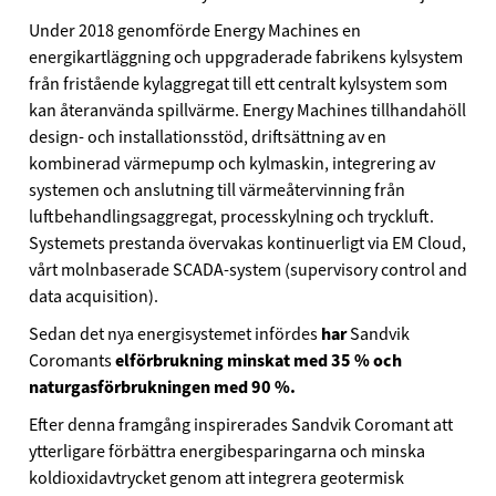
Under 2018 genomförde Energy Machines en
energikartläggning och uppgraderade fabrikens kylsystem
från fristående kylaggregat till ett centralt kylsystem som
kan återanvända spillvärme. Energy Machines tillhandahöll
design- och installationsstöd, driftsättning av en
kombinerad värmepump och kylmaskin, integrering av
systemen och anslutning till värmeåtervinning från
luftbehandlingsaggregat, processkylning och tryckluft.
Systemets prestanda övervakas kontinuerligt via EM Cloud,
vårt molnbaserade SCADA-system (supervisory control and
data acquisition).
Sedan det nya energisystemet infördes
har
Sandvik
Coromants
elförbrukning minskat med 35 % och
naturgasförbrukningen med 90 %.
Efter denna framgång inspirerades Sandvik Coromant att
ytterligare förbättra energibesparingarna och minska
koldioxidavtrycket genom att integrera geotermisk