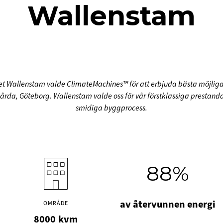
Wallenstam
et Wallenstam valde ClimateMachines™ för att erbjuda bästa möjliga
rda, Göteborg. Wallenstam valde oss för vår förstklassiga prestan
smidiga byggprocess.
88%
av återvunnen energi
OMRÅDE
8000
kvm