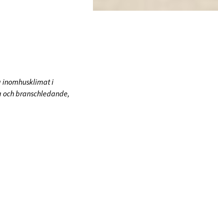
 inomhusklimat i
da och branschledande,