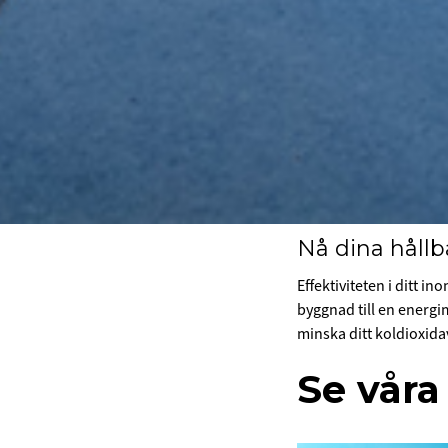
Nå dina håll
Effektiviteten i ditt 
byggnad till en energi
minska ditt koldioxida
Se våra