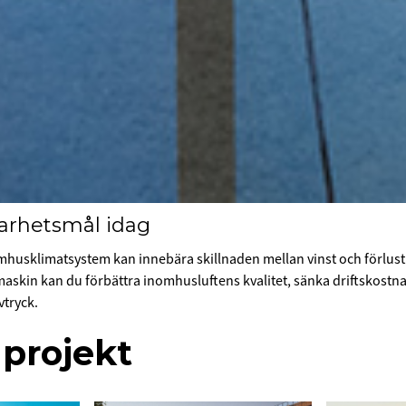
barhetsmål idag
inomhusklimatsystem kan innebära skillnaden mellan vinst och förlus
maskin kan du förbättra inomhusluftens kvalitet, sänka driftskostn
vtryck.
 projekt